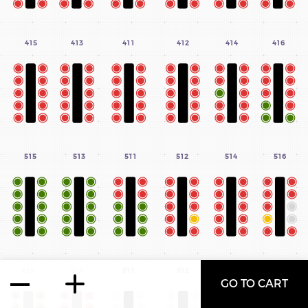
info@quebecissime.com
2795, rue Hocquart, Jonquière, Saguenay
415
413
411
412
414
416
(Québec) G7S 1X7
515
513
511
512
514
516
©2024 – QUÉBEC ISSIME, RÉALISÉ PAR
L’
AGENCE DÉCLIC
615
613
611
612
614
616
GO TO CART